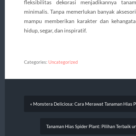
fleksibilitas dekorasi menjadikannya ta
minimalis. Tanpa memerlukan banyak aksesori
mampu memberikan karakter dan kehangatan
hidup, segar, dan inspiratif.
Categories:
Uncategorized
« Monstera Deliciosa: Cara Merawat Tanaman Hias P
Tanaman Hias Spider Plant: Pilihan Terbaik 